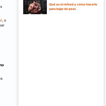
Qué es el refeed y cómo hacerlo
os
para bajar de peso
al
, o
nar
ono
es