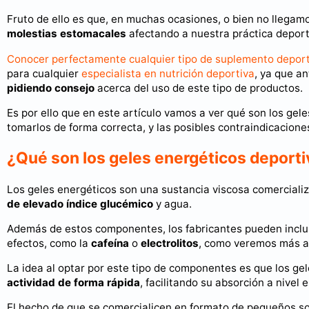
Fruto de ello es que, en muchas ocasiones, o bien no llegam
molestias estomacales
afectando a nuestra práctica deport
Conocer perfectamente cualquier tipo de suplemento deport
para cualquier
especialista en nutrición deportiva
, ya que a
pidiendo consejo
acerca del uso de este tipo de productos.
Es por ello que en este artículo vamos a ver qué son los gel
tomarlos de forma correcta, y las posibles contraindicacione
¿Qué son los geles energéticos deport
Los geles energéticos son una sustancia viscosa comerciali
de elevado índice glucémico
y agua.
Además de estos componentes, los fabricantes pueden incluir
efectos, como la
cafeína
o
electrolitos
, como veremos más a
La idea al optar por este tipo de componentes es que los g
actividad de forma rápida
, facilitando su absorción a nivel 
El hecho de que se comercialicen en formato de pequeños s