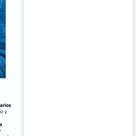
arios
po y
a
r