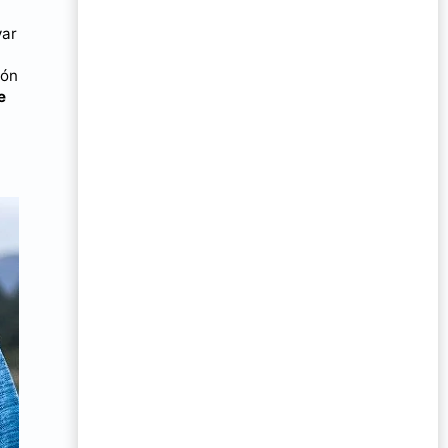
var
ión
e