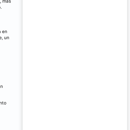
o, más
.
a en
e, un
en
anto