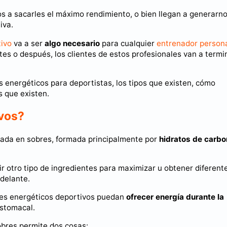
os a sacarles el máximo rendimiento, o bien llegan a generarn
iva.
ivo
va a ser
algo necesario
para cualquier
entrenador person
ntes o después, los clientes de estos profesionales van a termi
es energéticos para deportistas, los tipos que existen, cómo
s que existen.
ivos?
zada en sobres, formada principalmente por
hidratos de carb
 otro tipo de ingredientes para maximizar u obtener diferent
delante.
eles energéticos deportivos puedan
ofrecer energía durante la
estomacal.
obres permite dos cosas: