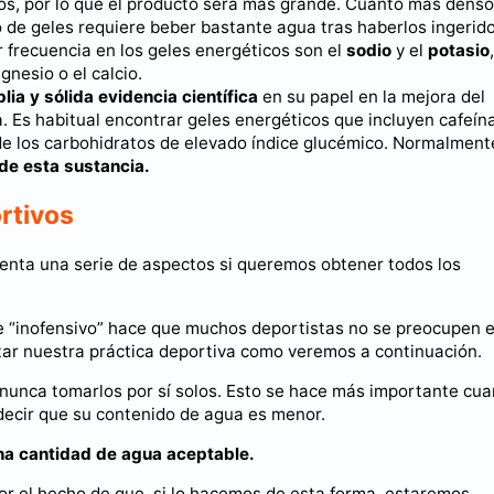
tos, por lo que el producto será más grande. Cuanto más dens
 de geles requiere beber bastante agua tras haberlos ingerido
r frecuencia en los geles energéticos son el
sodio
y el
potasio
,
nesio o el calcio.
lia y sólida evidencia científica
en su papel en la mejora del
. Es habitual encontrar geles energéticos que incluyen cafeín
de los carbohidratos de elevado índice glucémico. Normalment
de esta sustancia.
rtivos
enta una serie de aspectos si queremos obtener todos los
e “inofensivo” hace que muchos deportistas no se preocupen 
tar nuestra práctica deportiva como veremos a continuación.
y nunca tomarlos por sí solos. Esto se hace más importante cu
 decir que su contenido de agua es menor.
na cantidad de agua aceptable.
r el hecho de que, si lo hacemos de esta forma, estaremos