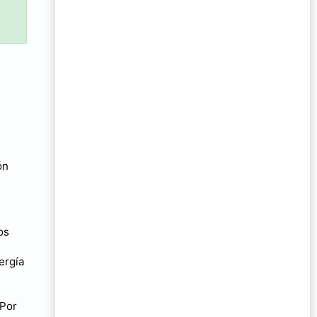
ón
os
ergía
 Por