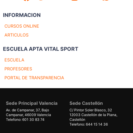
INFORMACION
CURSOS ONLINE
ARTICULOS
ESCUELA APTA VITAL SPORT
ESCUELA
PROFESORES
PORTAL DE TRANSPARENCIA
Sede Principal Valencia
Sede Castellón
Av. de Campanar, 37, Bajo
C/ Pintor Soler Blasco, 32
Campanar, 46009 Valencia
12003 Castellón de la Plana,
Telefono: 601 30 83 74
Castellón
Telefono: 644 15 14 36