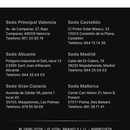
Sede Principal Valencia
Sede Castellón
Av. de Campanar, 37, Bajo
C/ Pintor Soler Blasco, 32
Campanar, 46009 Valencia
12003 Castellón de la Plana,
Telefono: 601 30 83 74
Castellón
Telefono: 644 15 14 36
Sede Alicante
Sede Madrid
Polígono industrial el Salt, nave 13
Calle del Dr Calero, 19
03550 Sant Joan d'Alacant,
28220 Majadahonda, Madrid
Alicante
Telefono: 644 35 04 03
Telefono: 644 35 04 03
Sede Gran Canaria
Sede Mallorca
Avenida de Gáldar 56, planta 1
Carrer Can Valero 31, Nave 8,
local 40
Ponent
35100, Maspalomas, Las Palmas
07011 Palma, Illes Balears
Telefono: 679 55 59 06
Telefono: 661 38 71 41
© 1998-2026 - IS VITAL BRAND S.L.U. - B98802879