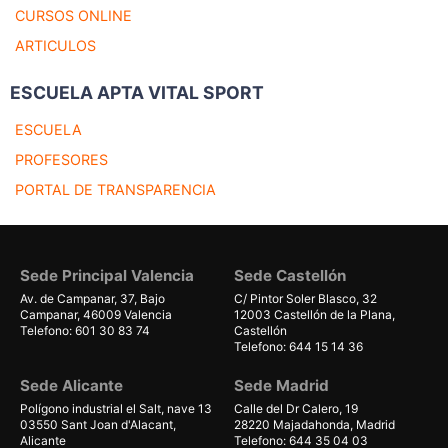
CURSOS ONLINE
ARTICULOS
ESCUELA APTA VITAL SPORT
ESCUELA
PROFESORES
PORTAL DE TRANSPARENCIA
Sede Principal Valencia
Sede Castellón
Av. de Campanar, 37, Bajo
C/ Pintor Soler Blasco, 32
Campanar, 46009 Valencia
12003 Castellón de la Plana,
Telefono: 601 30 83 74
Castellón
Telefono: 644 15 14 36
Sede Alicante
Sede Madrid
Polígono industrial el Salt, nave 13
Calle del Dr Calero, 19
03550 Sant Joan d'Alacant,
28220 Majadahonda, Madrid
Alicante
Telefono: 644 35 04 03