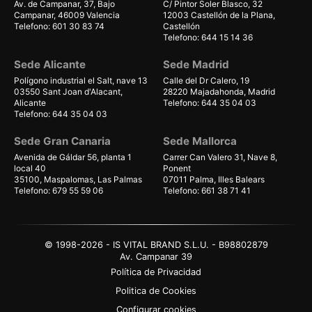
Av. de Campanar, 37, Bajo
C/ Pintor Soler Blasco, 32
Campanar, 46009 Valencia
12003 Castellón de la Plana,
Telefono: 601 30 83 74
Castellón
Telefono: 644 15 14 36
Sede Alicante
Sede Madrid
Polígono industrial el Salt, nave 13
Calle del Dr Calero, 19
03550 Sant Joan d'Alacant,
28220 Majadahonda, Madrid
Alicante
Telefono: 644 35 04 03
Telefono: 644 35 04 03
Sede Gran Canaria
Sede Mallorca
Avenida de Gáldar 56, planta 1
Carrer Can Valero 31, Nave 8,
local 40
Ponent
35100, Maspalomas, Las Palmas
07011 Palma, Illes Balears
Telefono: 679 55 59 06
Telefono: 661 38 71 41
© 1998-2026 - IS VITAL BRAND S.L.U. - B98802879
Av. Campanar 39
Política de Privacidad
Politica de Cookies
Configurar cookies