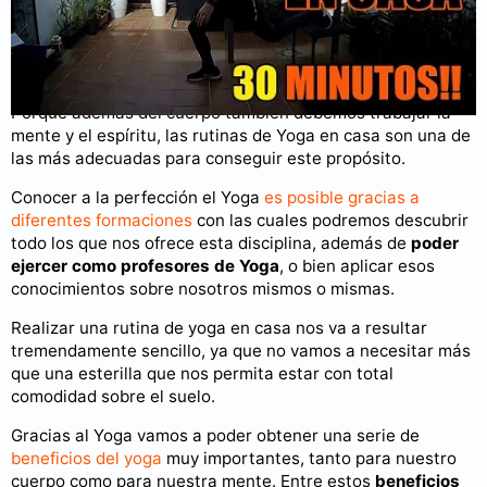
Puedes consultar más videos en nuestro
canal de YouTube
.
Rutina de Yoga en casa
Porque además del cuerpo también debemos trabajar la
mente y el espíritu, las rutinas de Yoga en casa son una de
las más adecuadas para conseguir este propósito.
Conocer a la perfección el Yoga
es posible gracias a
diferentes formaciones
con las cuales podremos descubrir
todo los que nos ofrece esta disciplina, además de
poder
ejercer como profesores de Yoga
, o bien aplicar esos
conocimientos sobre nosotros mismos o mismas.
Realizar una rutina de yoga en casa nos va a resultar
tremendamente sencillo, ya que no vamos a necesitar más
que una esterilla que nos permita estar con total
comodidad sobre el suelo.
Gracias al Yoga vamos a poder obtener una serie de
beneficios del yoga
muy importantes, tanto para nuestro
cuerpo como para nuestra mente. Entre estos
beneficios