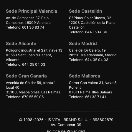
Sede Principal Valencia
Sede Castellón
Av. de Campanar, 37, Bajo
C/ Pintor Soler Blasco, 32
Campanar, 46009 Valencia
12003 Castellón de la Plana,
Telefono: 601 30 83 74
Castellón
Telefono: 644 15 14 36
Sede Alicante
Sede Madrid
Polígono industrial el Salt, nave 13
Calle del Dr Calero, 19
03550 Sant Joan d'Alacant,
28220 Majadahonda, Madrid
Alicante
Telefono: 644 35 04 03
Telefono: 644 35 04 03
Sede Gran Canaria
Sede Mallorca
Avenida de Gáldar 56, planta 1
Carrer Can Valero 31, Nave 8,
local 40
Ponent
35100, Maspalomas, Las Palmas
07011 Palma, Illes Balears
Telefono: 679 55 59 06
Telefono: 661 38 71 41
© 1998-2026 - IS VITAL BRAND S.L.U. - B98802879
Av. Campanar 39
Política de Privacidad