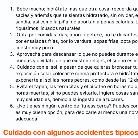
Bebe mucho; hidrátate más que otra cosa, recuerda que
sacies y además que te sientas hidratado, sin olvidar, 
sandía, así como la piña, no aportan a penas calorías.
riquísimos licuados naturales.
Opta por comidas frías; ahora apetece, no te decantes
por ensaladas frías, por lo verdura, sopas frías, opta
cuesta muy poco.
Aprovecha para descansar lo que no puedes durante el 
puedas y olvídate de que existen relojes, el sueño es 
Cuidado con el sol, a pesar de que quieras broncear tu
exposición solar colocarte crema protectora e hidrátat
exponerte al sol las horas peores, como desde las 12 de
Evita el tapeo, las terracitas y el picoteo en horas no d
horas muertas, si no puedes evitarlo, ingiere cosas sa
muy saludables, debido a la ingesta de azucares.
¿No tienes ningún centro de fitness cerca? Puedes con
es muy buena opción, para dedicarle al menos una hora 
adecuada.
Cuidado con algunos accidentes tipicos