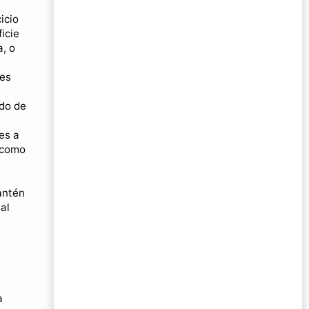
icio
icie
a, o
 es
odo de
es a
 como
antén
al
a