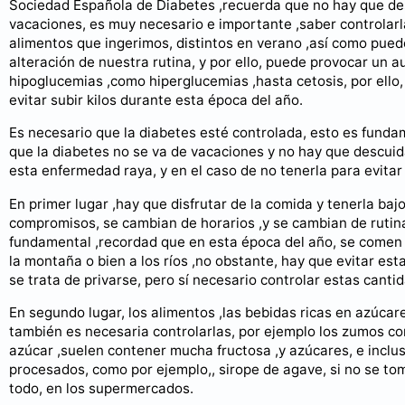
Sociedad Española de Diabetes ,recuerda que no hay que des
vacaciones, es muy necesario e importante ,saber controlarl
alimentos que ingerimos, distintos en verano ,así como puede
alteración de nuestra rutina, y por ello, puede provocar un
hipoglucemias ,como hiperglucemias ,hasta cetosis, por ello, e
evitar subir kilos durante esta época del año.
Es necesario que la diabetes esté controlada, esto es fundam
que la diabetes no se va de vacaciones y no hay que descui
esta enfermedad raya, y en el caso de no tenerla para evita
En primer lugar ,hay que disfrutar de la comida y tenerla ba
compromisos, se cambian de horarios ,y se cambian de rutinas,
fundamental ,recordad que en esta época del año, se comen c
la montaña o bien a los ríos ,no obstante, hay que evitar es
se trata de privarse, pero sí necesario controlar estas canti
En segundo lugar, los alimentos ,las bebidas ricas en azúcar
también es necesaria controlarlas, por ejemplo los zumos c
azúcar ,suelen contener mucha fructosa ,y azúcares, e incluso
procesados, como por ejemplo,, sirope de agave, si no se tom
todo, en los supermercados.