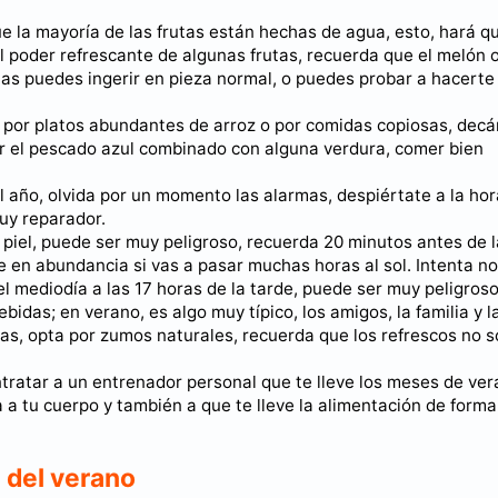
 la mayoría de las frutas están hechas de agua, esto, hará q
el poder refrescante de algunas frutas, recuerda que el melón o
 Las puedes ingerir en pieza normal, o puedes probar a hacerte
 por platos abundantes de arroz o por comidas copiosas, decá
 por el pescado azul combinado con alguna verdura, comer bien
año, olvida por un momento las alarmas, despiértate a la ho
muy reparador.
 piel, puede ser muy peligroso, recuerda 20 minutos antes de l
e en abundancia si vas a pasar muchas horas al sol. Intenta no
l mediodía a las 17 horas de la tarde, puede ser muy peligroso
ebidas; en verano, es algo muy típico, los amigos, la familia y l
nas, opta por zumos naturales, recuerda que los refrescos no 
tratar a un entrenador personal que te lleve los meses de ver
a tu cuerpo y también a que te lleve la alimentación de forma
 del verano