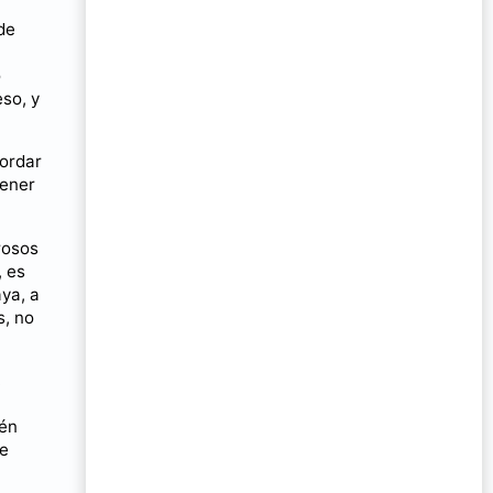
de
o
eso, y
cordar
tener
rosos
, es
ya, a
s, no
,
ién
re