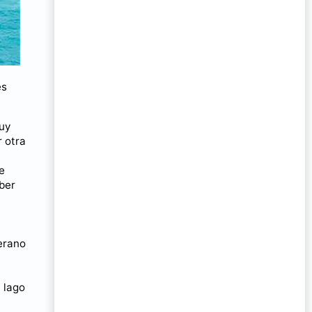
es
muy
r otra
de
aber
verano
l lago