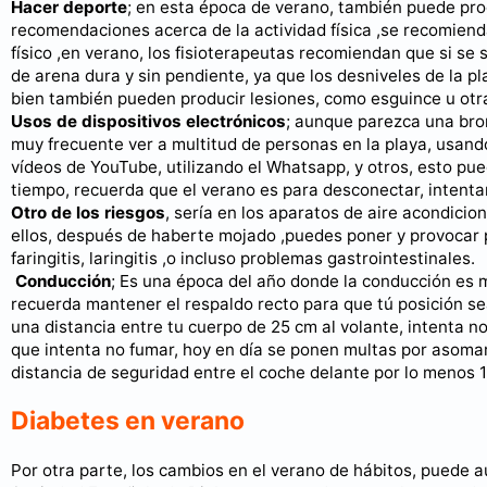
Hacer deporte
; en esta época de verano, también puede produ
recomendaciones acerca de la actividad física ,se recomiend
físico ,en verano, los fisioterapeutas recomiendan que si se 
de arena dura y sin pendiente, ya que los desniveles de la 
bien también pueden producir lesiones, como esguince u otr
Usos de dispositivos electrónicos
; aunque parezca una brom
muy frecuente ver a multitud de personas en la playa, usando
vídeos de YouTube, utilizando el Whatsapp, y otros, esto pued
tiempo, recuerda que el verano es para desconectar, intentar
Otro de los riesgos
, sería en los aparatos de aire acondicio
ellos, después de haberte mojado ,puedes poner y provocar 
faringitis, laringitis ,o incluso problemas gastrointestinales.
Conducción
; Es una época del año donde la conducción es 
recuerda mantener el respaldo recto para que tú posición se
una distancia entre tu cuerpo de 25 cm al volante, intenta no
que intenta no fumar, hoy en día se ponen multas por asomar 
distancia de seguridad entre el coche delante por lo menos 
Diabetes en verano
Por otra parte, los cambios en el verano de hábitos, puede a