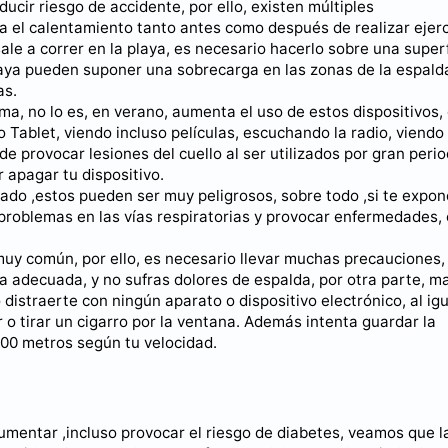
cir riesgo de accidente, por ello, existen múltiples
a el calentamiento tanto antes como después de realizar ejerc
sale a correr en la playa, es necesario hacerlo sobre una superf
playa pueden suponer una sobrecarga en las zonas de la espald
as.
a, no lo es, en verano, aumenta el uso de estos dispositivos,
 Tablet, viendo incluso películas, escuchando la radio, viendo
e provocar lesiones del cuello al ser utilizados por gran peri
 apagar tu dispositivo.
nado ,estos pueden ser muy peligrosos, sobre todo ,si te expon
problemas en las vías respiratorias y provocar enfermedades,
muy común, por ello, es necesario llevar muchas precauciones,
a adecuada, y no sufras dolores de espalda, por otra parte, m
 distraerte con ningún aparato o dispositivo electrónico, al igu
o tirar un cigarro por la ventana. Además intenta guardar la
100 metros según tu velocidad.
umentar ,incluso provocar el riesgo de diabetes, veamos que l