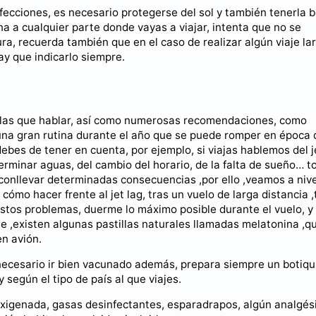
infecciones, es necesario protegerse del sol y también tenerla b
na a cualquier parte donde vayas a viajar, intenta que no se
ra, recuerda también que en el caso de realizar algún viaje la
ay que indicarlo siempre.
 las que hablar, así como numerosas recomendaciones, como
na gran rutina durante el año que se puede romper en época 
ebes de tener en cuenta, por ejemplo, si viajas hablemos del j
erminar aguas, del cambio del horario, de la falta de sueño… t
conllevar determinadas consecuencias ,por ello ,veamos a nive
ómo hacer frente al jet lag, tras un vuelo de larga distancia ,
 estos problemas, duerme lo máximo posible durante el vuelo, y 
e ,existen algunas pastillas naturales llamadas melatonina ,q
en avión.
s necesario ir bien vacunado además, prepara siempre un botiqu
según el tipo de país al que viajes.
xigenada, gasas desinfectantes, esparadrapos, algún analgés