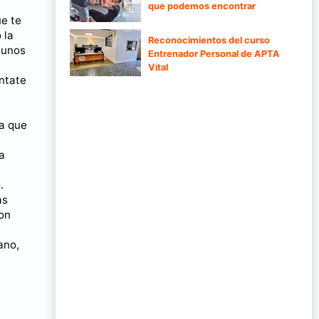
que podemos encontrar
ue te
 la
Reconocimientos del curso
 unos
Entrenador Personal de APTA
Vital
ntate
ra que
a
.
as
son
ano,