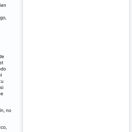
ien
rgo,
de
et
odo
l
tu
si
ue
ín, no
ico,