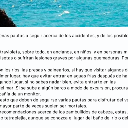
enas pautas a seguir acerca de los accidentes, y de los posibl
travioleta, sobre todo, en ancianos, en niños, y en personas 
misetas o sufrirán lesiones graves por algunas quemaduras. Po
n los ríos, las presas y balnearios, si hay que visitar algunos 
imer lugar, hay que evitar entrar en aguas frías después de h
ndo lugar, si no sabes nadar bien, evita entrarte en las
 del mar .Si se sube a algún barco a modo de excursión, procura
pañía de un monitor.
uesto que deben de seguirse varias pautas para disfrutar del 
 mayor parte de veces suelen ser mortales.
en recomendaciones acerca de los zambullidos de cabeza, estas,
o tetraplejia, aunque se conozca el lugar del baño del río o de